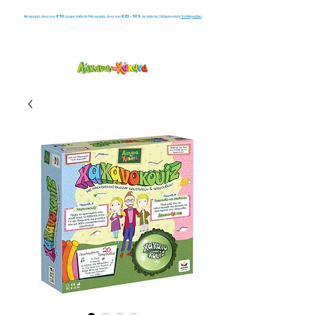
Με αγορές άνω των €50: Δώρο τσάντα! Με αγορές άνω των €20: -50% σε τσάντες! Εξερευνείστε
Το Μαγαζάκι
HAHANA KIDS