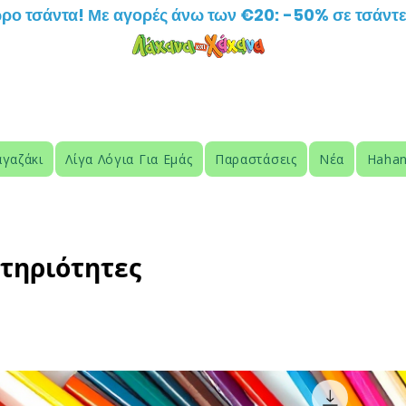
ρο τσάντα! Με αγορές άνω των €20: -50% σε τσάντε
HAHANA KIDS
γαζάκι
Λίγα Λόγια Για Εμάς
Παραστάσεις
Νέα
Hahan
τηριότητες