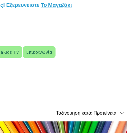
ς! Εξερευνείστε
Το Μαγαζάκι
aKids TV
Επικοινωνία
Ταξινόμηση κατά:
Προτείνεται