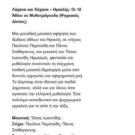
Λάχανα και Χάχανα – Ηρακλής: Οι 12
Άθλοι σε Μυθοτράγουδα (Ψηφιακός
Δίσκος)
Μια μοναδική μουσική αφήγηση των
δώδεκα άθλων του Ηρακλή, σε στίχους
Παυλίνας Παμπούδη και Πάνου
Σταθόγιαννη, και μουσική του Τάσου
Ιωαννίδη. Ηρωισμός, φαντασία και
μυθολογία συναντούν τη σύγχρονη
παιδική μουσική δημιουργία μέσα από
δυνατές ερμηνείες και αφηγηματική ροή.
Το άλμπουμ είναι ιδανικό για παιδιά
Δημοτικού, αλλά και για όλους όσοι
αγαπούν την ελληνική μυθολογία. Ένα
πολύτιμο εκπαιδευτικό και ψυχαγωγικό
εργαλείο για το σπίτι ή την τάξη.
Μουσική:
Τάσος Ιωαννίδης
Στίχοι:
Παυλίνα Παμπούδη, Πάνος
Σταθόγιαννης