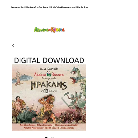
Spend more than €50 and get a Free Tote Bag, or 50% off a Tote with purchases over €20 at
Our Shop
HAHANA KIDS