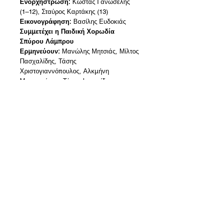
Ενορχήστρωση:
Κώστας Γανωσέλης
(1–12), Σταύρος Καρτάκης (13)
Εικονογράφηση:
Βασίλης Ευδοκιάς
Συμμετέχει η Παιδική Χορωδία
Σπύρου Λάμπρου
Ερμηνεύουν:
Μανώλης Μητσιάς, Μίλτος
Πασχαλίδης, Τάσης
Χριστογιαννόπουλος, Αλκμήνη
Μπασακάρου, Τάσος Ιωαννίδης
Λίστα τραγουδιών:
1. Το λιοντάρι της Νεμέας – 3:29
2. Λερναία Ύδρα – 2:38
3. Το ελάφι της Κερύνειας – 2:26
4. Ο Ερυμάνθιος κάπρος – 3:18
5. Η κόπρος του Αυγεία – 3:39
6. Οι Στυμφαλίδες όρνιθες – 3:11
7. Ο ταύρος της Κρήτης – 2:13
8. Τα άλογα του Διομήδη – 2:42
9. Η ζώνη της Ιππολύτης – 4:09
10. Τα βόδια του Γηρυόνη – 3:11
11. Τα μήλα των Εσπερίδων – 4:21
12. Κέρβερος – 2:51