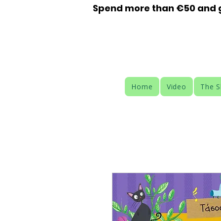
Spend more than €50 and ge
Home
Video
The 