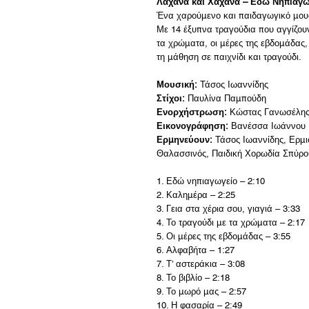
Λάχανα και Χάχανα – Εδώ Νηπιαγω
Ένα χαρούμενο και παιδαγωγικό μουσ
Με 14 έξυπνα τραγούδια που αγγίζου
τα χρώματα, οι μέρες της εβδομάδας, 
τη μάθηση σε παιχνίδι και τραγούδι.
Μουσική:
Τάσος Ιωαννίδης
Στίχοι:
Παυλίνα Παμπούδη
Ενορχήστρωση:
Κώστας Γανωσέλη
Εικονογράφηση:
Βανέσσα Ιωάννου
Ερμηνεύουν:
Τάσος Ιωαννίδης, Ερμι
Θαλασσινός, Παιδική Χορωδία Σπύρ
1. Εδώ νηπιαγωγείο – 2:10
2. Καλημέρα – 2:25
3. Γεια στα χέρια σου, γιαγιά – 3:33
4. Το τραγούδι με τα χρώματα – 2:17
5. Οι μέρες της εβδομάδας – 3:55
6. Αλφαβήτα – 1:27
7. Τ’ αστεράκια – 3:08
8. Το βιβλίο – 2:18
9. Το μωρό μας – 2:57
10. Η φασαρία – 2:49