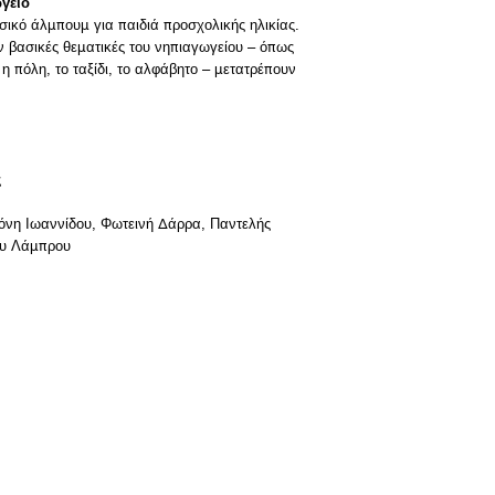
γείο
ικό άλμπουμ για παιδιά προσχολικής ηλικίας.
ν βασικές θεματικές του νηπιαγωγείου – όπως
η πόλη, το ταξίδι, το αλφάβητο – μετατρέπουν
ς
όνη Ιωαννίδου, Φωτεινή Δάρρα, Παντελής
ου Λάμπρου