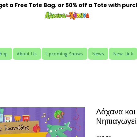
t a Free Tote Bag, or 50% off a Tote with pur
HAHANA KIDS
Shop
About Us
Upcoming Shows
News
New Link
Λάχανα και
Νηπιαγωγεί