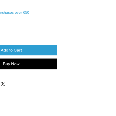
urchases over €50
Add to Cart
Buy Now