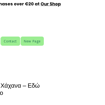
chases over €20 at
Our Shop
Contact
New Page
 Χάχανα – Εδώ
ο